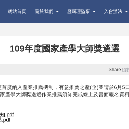
網站首頁
關於我們
歷屆理監事
入會辦法
109年度國家產學大師獎遴選
Share
|
瀏
首度納入產業推薦機制，有意推薦之產(企)業請於6月5
國家產學大師獎遴選作業推薦須知完成線上及書面報名資料，
.pdf
pdf