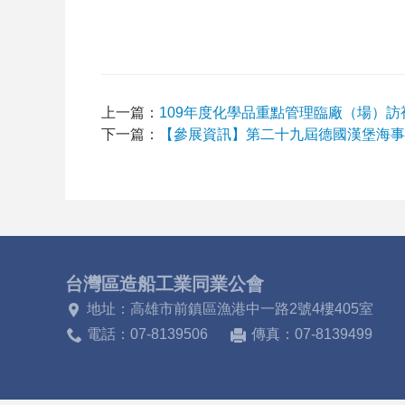
上一篇：
109年度化學品重點管理臨廠（場）訪
下一篇：
【參展資訊】第二十九屆德國漢堡海事
台灣區造船工業同業公會
地址：高雄市前鎮區漁港中一路2號4樓405室
電話：07-8139506
傳真：07-8139499