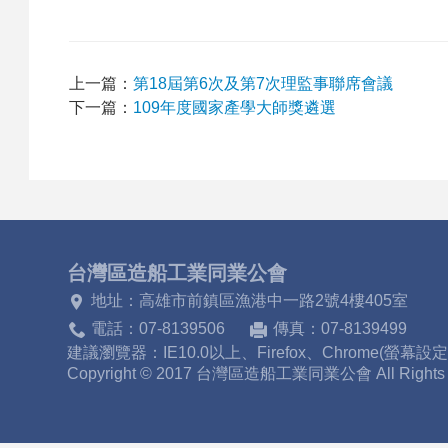
關
上一篇：
第18屆第6次及第7次理監事聯席會議
下一篇：
109年度國家產學大師獎遴選
於
我
台灣區造船工業同業公會
地址：高雄市前鎮區漁港中一路2號4樓405室
們
電話：07-8139506
傳真：07-8139499
建議瀏覽器：IE10.0以上、Firefox、Chrome(螢幕設
Copyright © 2017 台灣區造船工業同業公會 All Right
歷