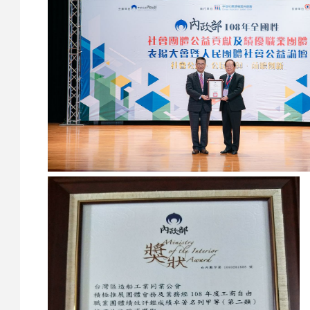
關
於
我
們
歷