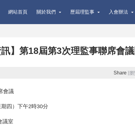
網站首頁
關於我們
歷屆理監事
入會辦法
訊】第18屆第3次理監事聯席會
Share
|
瀏
席會議
星期四）下
午
2
時
30
分
會議室