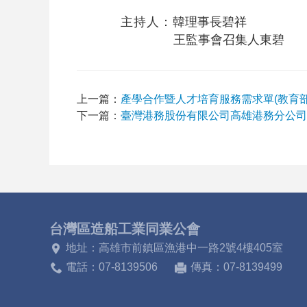
主
持人：
韓理事長碧祥
王監事會召
集人東碧
上一篇：
產學合作暨人才培育服務需求單(教育
下一篇：
臺灣港務股份有限公司高雄港務分公司
台灣區造船工業同業公會
地址：高雄市前鎮區漁港中一路2號4樓405室
電話：07-8139506
傳真：07-8139499