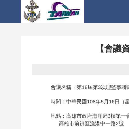
【會議資
會議名稱：第
18
屆
第3
次
理監事聯
時間：中華民國
108
年5
月16
日（
地點：高雄市政府海洋局
3
樓第一
高雄市前鎮區漁港中一路
2
號