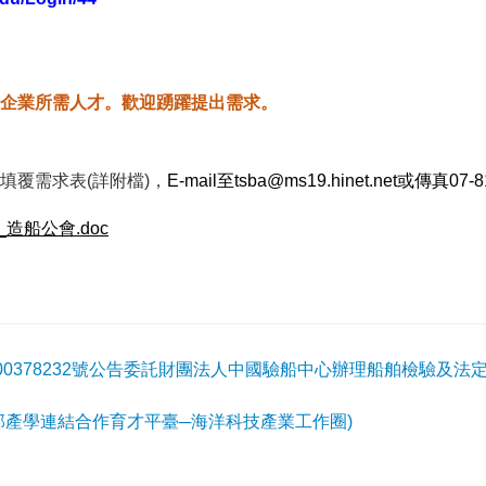
企業所需人才。歡迎踴躍提出需求。
填覆需求表(詳附檔)，
E-mail
至
tsba@ms19.hinet.net
或傳真
07-
造船公會.doc
0700378232號公告委託財團法人中國驗船中心辦理船舶檢驗及
部產學連結合作育才平臺─海洋科技產業工作圈)