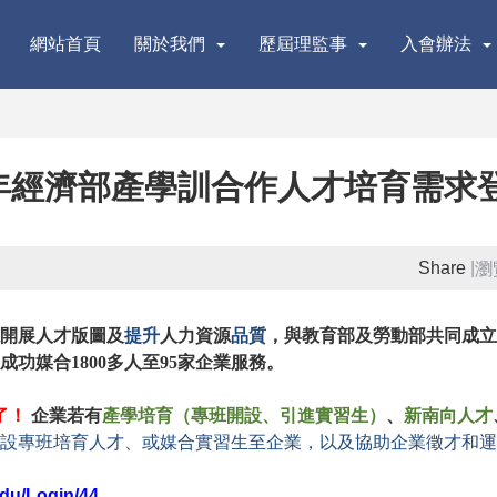
網站首頁
關於我們
歷屆理監事
入會辦法
8年經濟部產學訓合作人才培育需求
Share
|
瀏
開展人才版圖及
提升
人力資源
品質
，與教育部及勞動部共同成立
成功媒合1800多人至95家企業服務。
了！
企業若有
產學培育（專班開設、引進實習生）
、
新南向人才
設專班培育人才、或媒合實習生至企業，以及協助企業徵才和運
edu/Login/44