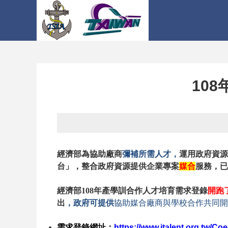
10
經濟部為協助廠商
彌補所需人才，
運用政府資源
台」，整合政府資源提供企業專案
媒合
服務，已
經濟部108年產學訓合作人才培育需求登錄
開跑
出
，政府可提供
協助媒合廠商與學校合作共同開
需求登錄網址：
https://www.italent.org.tw/Co