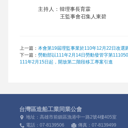
關
主
持人：
韓理事長育霖
王監事會召
集人東碧
於
上一篇：
本會第19屆理監事業於110年12月22日改選
下一篇：
勞動部以111年2月14日勞動發管字第111
我
111年2月15日起，開放第二階段移工專案引進
們
台灣區造船工業同業公會
地址：高雄市前鎮區漁港中一路2號4樓405室
歷
電話：07-8139506
傳真：07-8139499