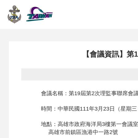
網
站
【會議資訊】第1
首
會議名稱：第
19
屆
第2
次
理監事聯席會
時間：中華民國
111
年3
月23
日（星期三
頁
地點：高雄市政府海洋局
3
樓第一會議
高雄市前鎮區漁港中一路
2
號