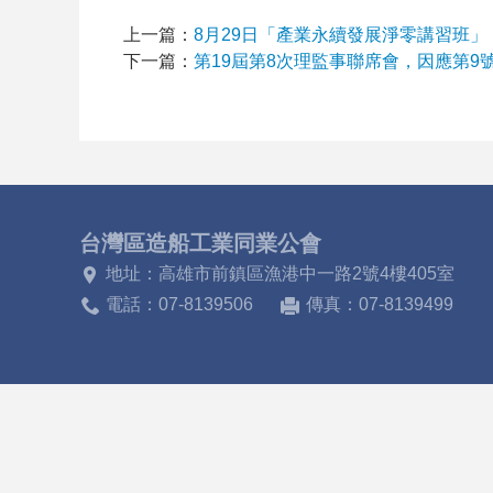
上一篇：
8月29日「產業永續發展淨零講習班
下一篇：
第19屆第8次理監事聯席會，因應第9
台灣區造船工業同業公會
地址：高雄市前鎮區漁港中一路2號4樓405室
電話：07-8139506
傳真：07-8139499